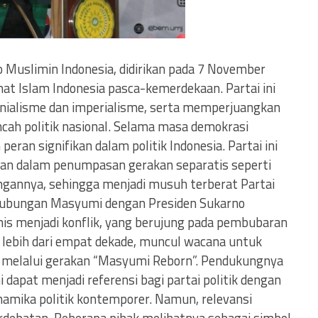
o Muslimin Indonesia, didirikan pada 7 November
mat Islam Indonesia pasca-kemerdekaan. Partai ini
nialisme dan imperialisme, serta memperjuangkan
cah politik nasional. Selama masa demokrasi
an signifikan dalam politik Indonesia. Partai ini
peran dalam penumpasan gerakan separatis seperti
angannya, sehingga menjadi musuh terberat Partai
 hubungan Masyumi dengan Presiden Sukarno
is menjadi konflik, yang berujung pada pembubaran
h lebih dari empat dekade, muncul wacana untuk
melalui gerakan “Masyumi Reborn”. Pendukungnya
dapat menjadi referensi bagi partai politik dengan
inamika politik kontemporer. Namun, relevansi
rdebatan. Beberapa pihak melihatnya sebagai simbol