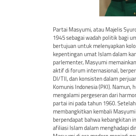
Partai Masyumi, atau Majelis Syur
1945 sebagai wadah politik bagi u
bertujuan untuk melenyapkan kolo
kepentingan umat Islam dalam kan
parlementer, Masyumi memainkan per
aktif di forum internasional, ber
DI/TII, dan konsisten dalam perju
Komunis Indonesia (PKI). Namun,
mengalami pergeseran dari harmon
partai ini pada tahun 1960. Setela
membangkitkan kembali Masyumi 
berpendapat bahwa kebangkitan ini 
afiliasi Islam dalam menghadapi d
Masyumi di era modern menjadi pe