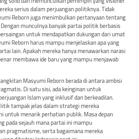
ng solid dan memunculkan pemimpin yang visioner
eka serius dalam perjuangan politiknya. Tidak
syumi Reborn juga menimbulkan pertanyaan tentang
. Dengan munculnya banyak partai politik berbasis
, persaingan untuk mendapatkan dukungan dari umat
syumi Reborn harus mampu menjelaskan apa yang
rtai lain. Apakah mereka hanya menawarkan narasi
ar-benar membawa ide baru yang mampu menjawab
ebangkitan Masyumi Reborn berada di antara ambisi
ragmatis. Di satu sisi, ada keinginan untuk
rjuangan Islam yang inklusif dan berkeadilan.
litik tampak jelas dalam strategi mereka
untuk menarik perhatian publik. Masa depan
g pada sejauh mana partai ini mampu
dan pragmatisme, serta bagaimana mereka