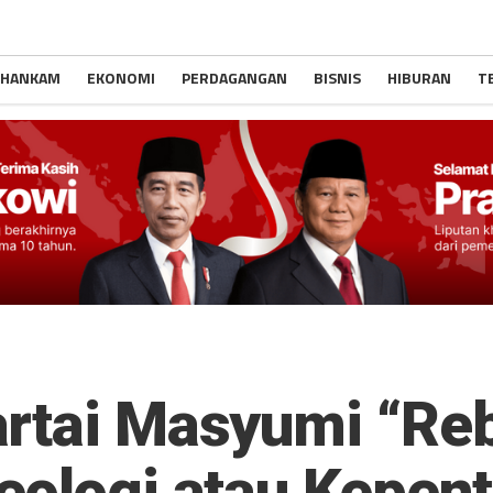
 HANKAM
EKONOMI
PERDAGANGAN
BISNIS
HIBURAN
T
rtai Masyumi “Reb
eologi atau Kepent