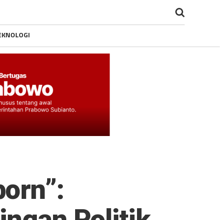
EKNOLOGI
orn”:
ingan Politik